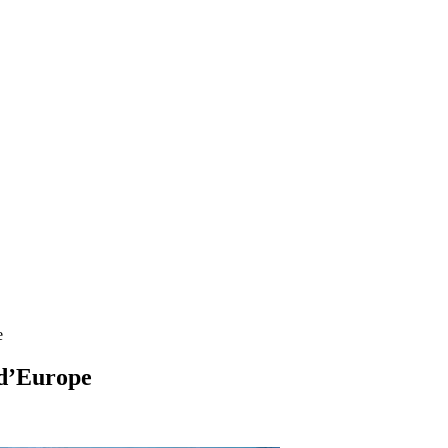
e
 d’Europe