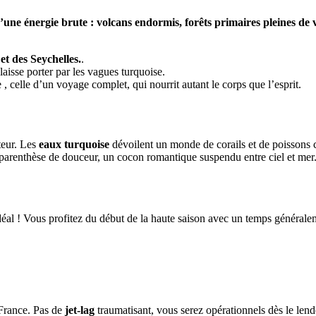
’une énergie brute : volcans endormis, forêts primaires pleines de 
et des Seychelles.
.
aisse porter par les vagues turquoise.
e , celle d’un voyage complet, qui nourrit autant le corps que l’esprit.
teur. Les
eaux turquoise
dévoilent un monde de corails et de poissons col
 parenthèse de douceur, un cocon romantique suspendu entre ciel et mer
éal ! Vous profitez du début de la haute saison avec un temps généraleme
 France. Pas de
jet-lag
traumatisant, vous serez opérationnels dès le len