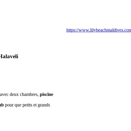
https://www.lilybeachmaldives.co
Halaveli
n, avec deux chambres,
piscine
ub
pour que petits et grands