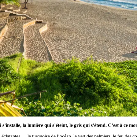
s’installe, la lumière qui s’éteint, le gris qui s’étend. C’est à ce 
 éclatantes — le turquoise de l’océan, le vert des palmiers, le feu des co